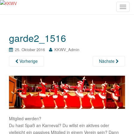
S
c
h
a
garde2_1516
l
t
e
25. Oktober 2016
KKWV_Admin
N
Vorherige
Nächste
a
v
i
g
a
t
i
o
n
Mitglied werden?
Du hast Spaß an Karneval? Du willst ein aktives oder
vielleicht ein passives Mitglied in einem Verein sein? Dann