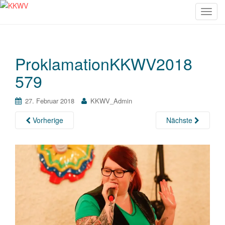
S
c
h
a
ProklamationKKWV2018
l
t
579
e
N
27. Februar 2018
KKWV_Admin
a
v
Vorherige
Nächste
i
g
a
t
i
o
n