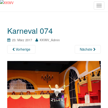
S
c
h
a
Karneval 074
l
t
e
23. März 2017
KKWV_Admin
N
Vorherige
Nächste
a
v
i
g
a
t
i
o
n