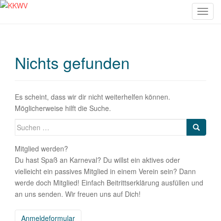
S
c
h
a
Nichts gefunden
l
t
e
N
Es scheint, dass wir dir nicht weiterhelfen können.
a
Möglicherweise hilft die Suche.
v
Suche
i
nach:
g
Mitglied werden?
a
Du hast Spaß an Karneval? Du willst ein aktives oder
t
vielleicht ein passives Mitglied in einem Verein sein? Dann
i
werde doch Mitglied! Einfach Beitrittserklärung ausfüllen und
o
an uns senden. Wir freuen uns auf Dich!
n
Anmeldeformular