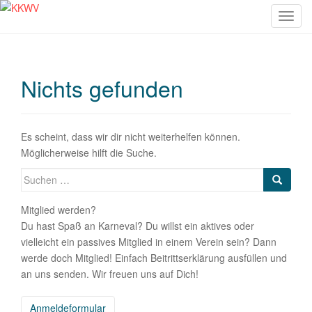
S
c
h
a
Nichts gefunden
l
t
e
N
Es scheint, dass wir dir nicht weiterhelfen können.
a
Möglicherweise hilft die Suche.
v
Suche
i
nach:
g
Mitglied werden?
a
Du hast Spaß an Karneval? Du willst ein aktives oder
t
vielleicht ein passives Mitglied in einem Verein sein? Dann
i
werde doch Mitglied! Einfach Beitrittserklärung ausfüllen und
o
an uns senden. Wir freuen uns auf Dich!
n
Anmeldeformular