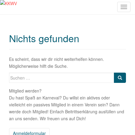
S
c
h
a
Nichts gefunden
l
t
e
N
Es scheint, dass wir dir nicht weiterhelfen können.
a
Möglicherweise hilft die Suche.
v
Suche
i
nach:
g
Mitglied werden?
a
Du hast Spaß an Karneval? Du willst ein aktives oder
t
vielleicht ein passives Mitglied in einem Verein sein? Dann
i
werde doch Mitglied! Einfach Beitrittserklärung ausfüllen und
o
an uns senden. Wir freuen uns auf Dich!
n
Anmeldeformular