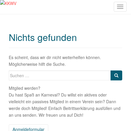
S
c
h
a
Nichts gefunden
l
t
e
N
Es scheint, dass wir dir nicht weiterhelfen können.
a
Möglicherweise hilft die Suche.
v
Suche
i
nach:
g
Mitglied werden?
a
Du hast Spaß an Karneval? Du willst ein aktives oder
t
vielleicht ein passives Mitglied in einem Verein sein? Dann
i
werde doch Mitglied! Einfach Beitrittserklärung ausfüllen und
o
an uns senden. Wir freuen uns auf Dich!
n
Anmeldeformular